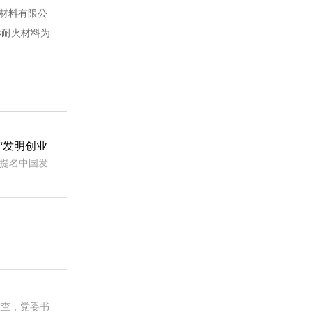
材料有限公
形耐火材料为
“发明创业
拟提名中国发
检查，党委书