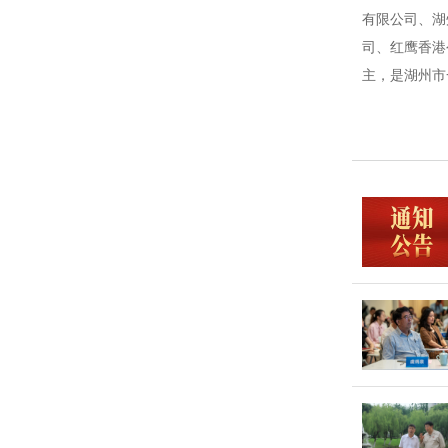
有限公司、湖
司、红鹰香港
主，是湖州市