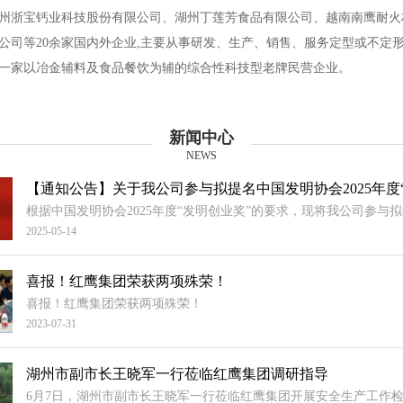
州浙宝钙业科技股份有限公司、湖州丁莲芳食品有限公司、越南南鹰耐火
公司等20余家国内外企业,主要从事研发、生产、销售、服务定型或不定
一家以冶金辅料及食品餐饮为辅的综合性科技型老牌民营企业。
新闻中心
NEWS
【通知公告】关于我公司参与拟提名中国发明协会2025年度
奖”—创新奖的公示
根据中国发明协会2025年度“发明创业奖”的要求，现将我公司参与
2025-05-14
明…
喜报！红鹰集团荣获两项殊荣！
喜报！红鹰集团荣获两项殊荣！
2023-07-31
湖州市副市长王晓军一行莅临红鹰集团调研指导
6月7日，湖州市副市长王晓军一行莅临红鹰集团开展安全生产工作